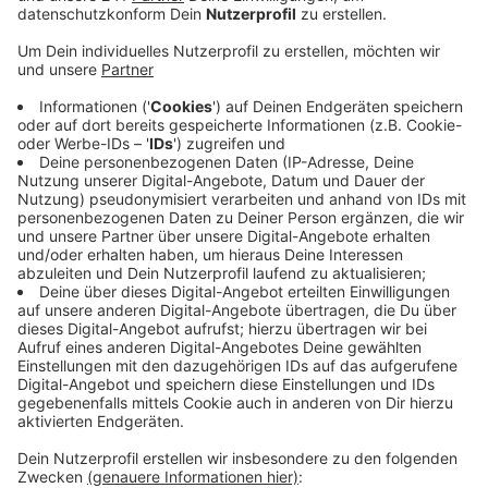
Anzeige
Ein neues genehmigtes Hygienekonzept sieht den
Spielbetrieb mit rund 1200 Fans vor. Dabei wird der
Telekom Dome in 5 verschiedene Sektoren unterteilt.
Jeder Sektor ist strikt abgetrennt und verfügt über
eigene Eingänge, Imbissstände und Toiletten. Einlass
ist 30 Minuten vor Spielbeginn. Ein Mundnasenschutz
und das desinfizieren der Hände am Eingang sind
Pflicht. Durch einen ständigen Luftaustausch in der
Halle wird auf wärmende Kleidung hingewiesen.
Tickets sind ausschlisslich über den Baskets Ticket
Onlineshop erhältlich. Gästefans sind ligaweit
weiterhin nicht erlaubt.
TH
Anzeige