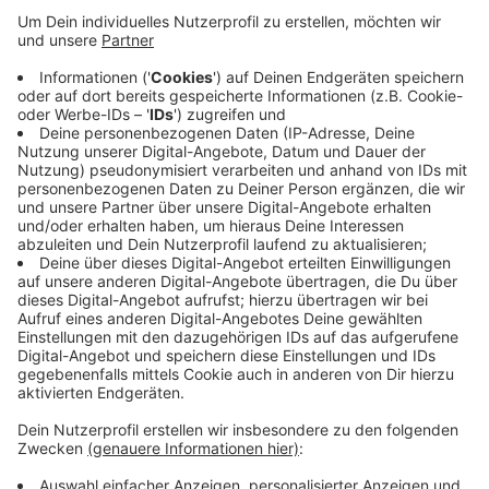
Veröffentlicht:
Sonntag, 27.01.2019 13:29
Anzeige
Die Baskets bekamen die Distanzwürfe ihrer Gegner
nie in den Griff. Deshalb war die Niederlage am Ende
auch verdient. Schon am Dienstag geht es für Bonn in
der Champions League weiter. Dann ist Holon aus
Israel im Telekom Dome zu Gast. Hochball ist dann um
20 Uhr.
Anzeige