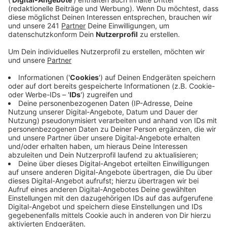
unterschrieben, er läuft bis Ende Juni 2024.
Veröffentlicht:
Montag, 05.09.2022 11:14
Anzeige
Darauf haben sich der Bonner-Kommunikations-Riese,
der Verein und die Profi-GmbH als wirtschaftlicher
Träger geeinigt. In diesem neuen Vertrag steht
außerdem, dass die Telekom die finanzielle
Unterstützung für die Saison 23/24 um 40 Prozent
reduzieren wird. Gleichzeitig bekommen die Baskets
aber die Option, sich für diese Saison bereits einen
neuen Sponsor für die Namensrechte am Club und der
Halle suchen zu können. Dann bliebe die Telekom als
Werbepartner dabei. Eigentlich wollte die Telekom die
Rechte bereits für die kommende Saison abgeben,
allerdings gab es Probleme bei den Gesprächen mit