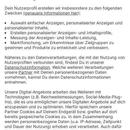
einem neuen Sponsor. Damit gehen die Baskets und
die Telekom in das 30. Jahr ihrer Zusammenarbeit.
Dieses Ergebnis sei trotz allem eine große
Herausforderung für die Baskets, heißt es von
Geschäftsführer Wiedlich, da die "langen Schatten der
Corona-Pandemie und die explodierten Energiepreise"
die Rahmenbedingungen verschärften. Gemischte
Gefühle hat auch der 1. Vorsitzende Mönning, denn es
sei noch nicht absehbar, wie sich der Rückzug der
Telekom auf die Nachwuchsarbeit auswirken werde.
Anzeige
Anzeige