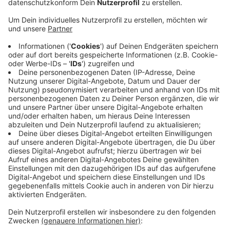
Veröffentlicht:
Freitag, 17.01.2020 11:50
Anzeige
Teilnehmen sollen das Bundesinnenministerium,
natürlich Vertreter aus Bonn, dem Rhein-Sieg-Kreis
sowie Ahrweiler und Neuwied. Außerdem sind noch
Abgesandte der Landesregierungen von NRW und
Rheinland-Pfalz dabei. Der neue Vertrag soll die
zukünftige bundespolitische Stellung Bonn als
zweites Regierungszentrum regeln. Unter anderem
geht es auch um die Ministerien, die noch in Bonn
angesiedelt sind, darunter Verteidigung, Umwelt und
Landwirtschaft.
CM
Anzeige