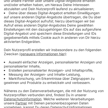
Anzeige
Wie steht es um die Quarantäneregeln?
Anzeige
Das kommt darauf an, von wo man einreist. Seit dem 1.
August gelten zwei neue Stufen. Länder können als
Hochrisikogebiet oder Virusvarianten-Gebiet
eingestuft werden. Wer aus einem dieser Länder
einreist, muss sich unter der Webseite
"Einreiseanmeldung.de"
vorher anmelden.
Hochrisikogebiete sind zum Beispiel die Niederlande,
Großbritannien, Spanien, Türkei, Zypern oder Ägypten.
Trotz negativem Test müssen Personen zusätzlich in
Quarantäne.