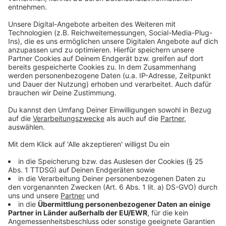
Anzeige
Was ist mit Kindern unter 12, die ja meist
nicht geimpft sind?
Anzeige
Die Kinder unter zwölf Jahren müssen auf jeden Fall in
Quarantäne – für sie endet die aber automatisch nach
5 Tagen.
Anzeige
Was ist mit dem kurzen Ausflug in die
Niederlande?
Anzeige