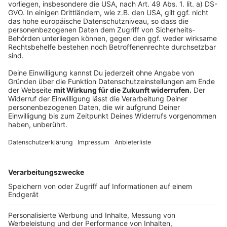
Wer weniger als 24 Stunden in den Niederlanden war,
muss keinen Test nachweisen und muss auch nicht in
Quarantäne. Wie man das allerdings kontrollieren und
Tagesgäste von Urlaubern unterscheiden will, bleibt
ein Rätsel.
Anzeige
Das gilt für Hochrisikogebiete. Was ist mit
Virusvariantengebieten?
Anzeige
Jeder braucht bei der Einreise einen Test, ob geimpft
oder genesen – das ist egal. Und die zehntägige
Quarantäne kann nicht nach fünf Tagen durch Testen