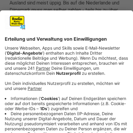
Ausland sind meist üppig. Bis auf die Niederlande und
Dänemark muss man selber zahlen - teils bis zu über
150 Euro. Für Familien ein teures Unterfangen.
Anzeige
Was passiert, wenn man keinen
Testnachweis dabei hat?
Anzeige
In den meisten Fällen erstmal nichts. Man wird
aufgefordert, den Test nachzuholen. Die Polizei
informiert das zuständige Gesundheitsamt und denen
müssen die Personen dann einen Test vorzeigen. Wer
sich weigert muss mit einem Bußgeld zwischen 200
und 1400 Euro rechnen.