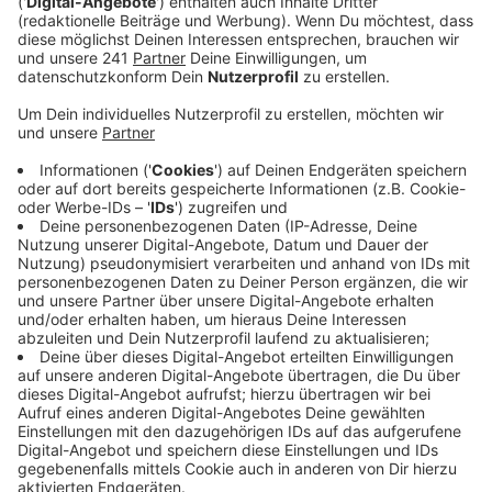
effektivsten Tricks, mit dem Rauchen aufzuhören?
Veröffentlicht:
Montag, 19.09.2022 12:02
Anzeige
Nach vielen Jahren erst machen sich die Folgen des
Rauchens bemerkbar. Erkrankungen wie das
Raucherbein strahlen hierbei oft auch auf andere
Bereiche des Körpers aus. Das Interview mit Dr. Jürgen
Remig gibt es hier zum Nachhören:
Anzeige