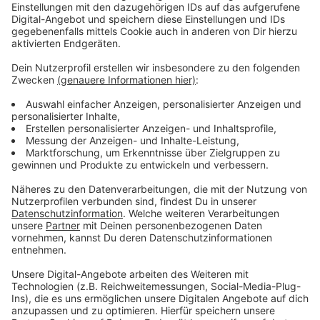
Dieses Problem werde ich in meiner
Kommune nach meiner Wahl als Erstes
angehen:
Anzeige
Die Finanzen und die Top-Projekte. Der
Bildungscampus liegt mir dabei besonders am Herzen,
ebenso wie solide wirtschaftliche
Rahmenbedingungen für unsere Innenstadt.
Anzeige
Diese Schlagzeile möchte ich nach meiner
Amtszeit über mich lesen:
Anzeige