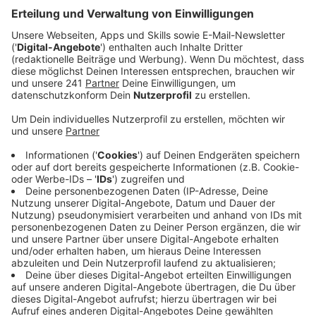
Was ich so gar nicht kann:
Anzeige
Backen – da habe ich einfach keine Händchen für. Zum
Glück übernimmt das mein Mann Ingo.
Anzeige
Das wissen die wenigsten über mich:
Anzeige
Als Jugendlicher habe ich mein erstes Geld im
Bahnpostamt verdient – Pakete sortieren und
Zollvorbereitung in der DDR.
Anzeige