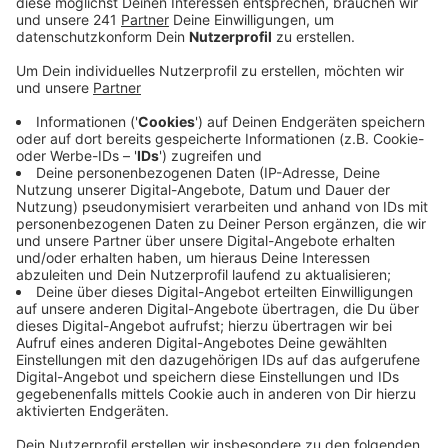
Anzeige
Die Siedlung steht auf einem über 2.000 Quadratmeter
großen Grundstück im Gewerbegebiet. Für Natalie
Brincks von den Johannitern eine
Herzenangelegenheit:
Wir hoffen, dass jetzt möglichst schnell die Leute
einziehen können und hier ein bisschen
Lebensqualität finden. Viele von ihnen sind
immer noch in einer bedrückenden Lage und das
ist natürlich für die Menschen ganz schlimm, das
traumatisiert einen und das macht auch mutlos.
Und da freuen wir uns, dass wir hier einen kleinen
Beitrag leisten können mit den Spendengeldern.
Im November fiel der Startschuss für das aus