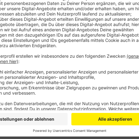
Anzeige
Der Tierarzt hatte demnach diagnostiziert, dass Para
Fische hatten wohl auch Würmer. Dann soll ein Med
wohl in Deutschland nicht zugelassen ist, und das zu
Teichbesitzer fordert nun nach Angaben des Landgeri
Erstattung der Arztrechnung und Schmerzensgeld, in
Er wirft dem Arzt einen groben Behandlungsfehler vor
den Mann über die Risiken des Medikaments informier
losgehen.
CM
Anzeige