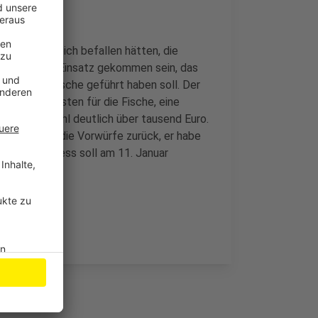
siten den Teich befallen hätten, die
ikament zum Einsatz gekommen sein, das
m Tod der Fische geführt haben soll. Der
chts die Kosten für die Fische, eine
sgesamt wohl deutlich über tausend Euro.
. Der weist die Vorwürfe zurück, er habe
t. Der Prozess soll am 11. Januar