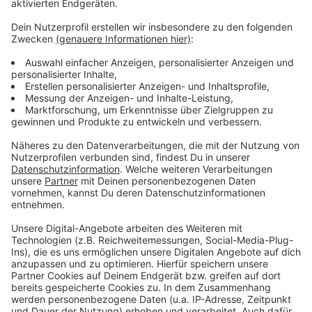
Ermittler gehen von einem gewaltsamen Tod aus, die
genaue Ursache muss die Rechtsmedizin jetzt
herausfinden. Der Sohn der Toten steht unter
dringendem Tatverdacht. Er war den Beamten schon
am Mittwoch (19.06.) aufgefallen, da befand er sich in
einem "psychischen Ausnahmezustand" und wurde
deshalb in die LVR-Klinik gebracht, sagte uns ein
Polizeisprecher. Als die Polizisten die Eltern des
Mannes darüber informieren wollten, fanden sie die
beiden tot in dem Haus. Die Ermittlungen wegen
Mordes gegen den 47-Jährigen laufen, er ist bis auf
Weiteres in einer psychiatrischen Klinik untergebracht.
Anzeige