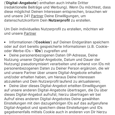
Veröffentlicht:
Samstag, 21.06.2025 10:25
Anzeige
Hintergründe zu Tötungsdelikt in Bornheim
noch unklar
Anzeige
Der 47-jährige Mann, der verdächtigt wird, seine Eltern
in Bornheim getötet zu haben, ist jetzt in einem
psychiatrischen Krankenhaus untergebracht worden.
Das hat ein Haftrichter entschieden, es wird wegen
Mordes gegen ihn ermittelt.
Die Polizei hatte das tote Ehepaar am Donnerstag
(19.06.) in seinem Haus in Bornheim gefunden. Die