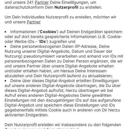
Veröffentlicht:
Montag, 14.07.2025 10:58
Anzeige
41-Jähriger stürzte in den Tod
Anzeige
Zunächst war unklar, was dort passiert ist – daher
übernahm zuerst eine Mordkommission die
Ermittlungen. Die Beamten sahen sich die Aufnahmen
der Videoüberwachung an. Auf diesen gab es keinen
Hinweis darauf, dass jemand anderes den Sturz
verschuldet haben könnte. Die Polizei geht daher von
einem tragischen Unfall aus. Der 41-Jährige war also
vom Plateau über den Parkplätzen heruntergefallen