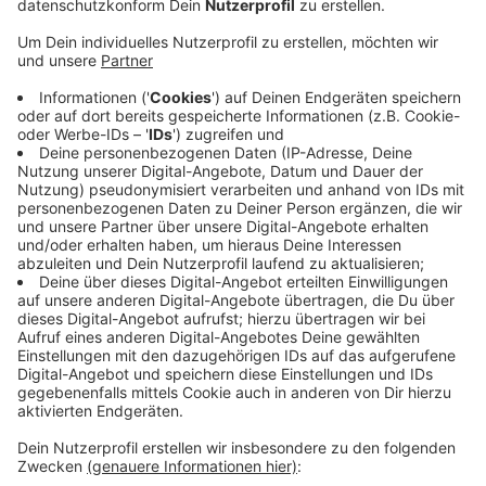
Themenfahrten.
Veröffentlicht:
Mittwoch, 20.04.2022 12:24
Anzeige
Dazu gehören zum Beispiel Abendfahrten mit DJ-
Musik, Tanz in den Mai auf den Schiffen oder
Feiertagsbrunch an Bord. Allerdings machen sich die
hohen Preise für Kraftstoff auch bei den Bonner
Schiffen bemerkbar. So berechnet die Bonner
Personen Schiffahrt nun einen Euro extra pro Person
als Treibstoff-Zuschlag. Die BPS hofft aber, den
Zuschlag schnellstmöglich wieder abschaffen zu
können, wenn die Preise wieder sinken.
Anzeige