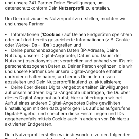
könne, heißt es von der Polizei.
Veröffentlicht:
Freitag, 11.10.2019 15:17
Anzeige
Da der Mann aber die Polizei informierte, konnten die
Beamten den Boten fassen, als er zum vereinbarten
Zeitpunkt das Paket abholen wollte. Die Polizei nahm
den 34-Jährigen fest, musste ihn aber wieder frei
lassen, weil er bislang keine Vorstrafen hat und angab,
dass er nur zum Abholen beauftragt wurde, aber nichts
über den Inhalt des Pakets wisse. Die Ermittlungen
laufen an. Um vorzubeugen, dass noch mehr Menschen
auf die Masche reinfallen, hat die Polizei gestern in
Bonn-Bad Godesberg und Rheinbach präventiv Flyer
verteilt und die Menschen informiert.