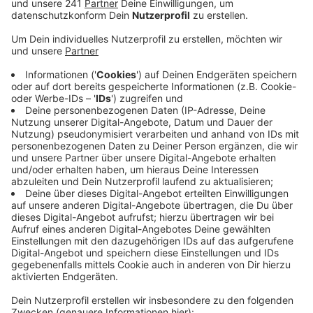
Veröffentlicht:
Freitag, 10.06.2022 12:58
Anzeige
Eigentlich gibt es seit zehn Jahren eine Vereinbarung
mit der Stadt Troisdorf, dass ab 2026 kein Abfall mehr
auf der Deponie abgelagert wird. Dabei will die Stadt
auch bleiben. Sie erklärte auf RBRS-Anfrage mit einen
Weiterbetrieb über 2026 hinaus sei sie nicht
einverstanden. Von der Betreiberfirma hieß es, der
regionale Bedarf zur Ablagerung von nicht weiter
verwertbarem Abfall wie z.B. Gipskartonplatten,
nehme zu und da sei es nachhaltiger, den bestehenden
Standort weiterzuführen. Gegenwind kommt auch von
den Naturfreunden Troisdorf, die alle Ratsmitglieder
aufgefordert haben, eine Verlängerung des
Deponiebetriebs abzulehnen.