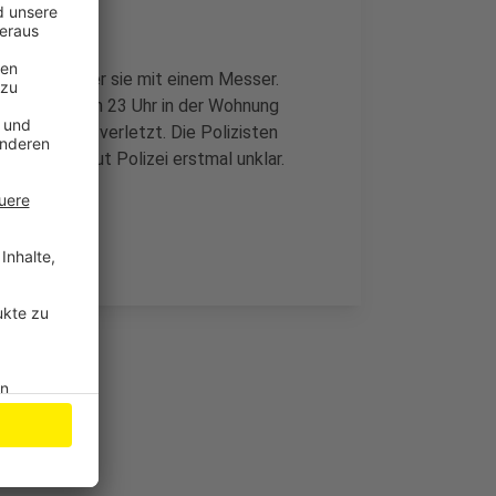
n, bedrohte er sie mit einem Messer.
en Mann gegen 23 Uhr in der Wohnung
an der Hand verletzt. Die Polizisten
t, blieb laut Polizei erstmal unklar.