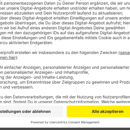
Anzeige
Als die Polizisten mit ihm Kontakt aufnehmen wollte
Daher wurde eine Spezialeinheit dazugerufen, die d
festnahm. Er hatte sich wohl mit dem Messer selbst 
blieben unverletzt. Was den Mann zu der Tat bewegt ha
Anzeige