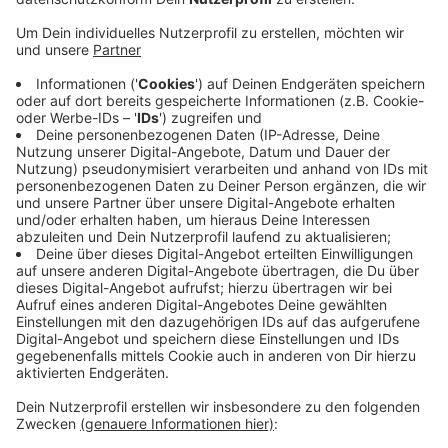
Anzeige
Mit der Aktion Förder.Ei gibt es insgesamt 20.000 Euro
für die Vereine - bis zum 11. August können sie sich
mit ihren Projekten auf der
Aktionsseite Förder.Ei
bewerben. Mitmachen kann jeder eingetragene Verein
und jede gemeinnützige Initiative. Welcher Verein
wieviel Geld bekommt, entscheiden alle Troisdorfer
online per Voting. Das läuft bis Ende August. Einen
Sonderpreis in Höhe von 3.000 Euro geben die
Stadtwerke Troisdorf außerdem zusätzlich für
besonders gute Nachhaltigkeitsprojekte.
Anzeige