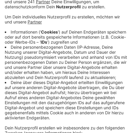
Veröffentlicht:
Montag, 29.07.2024 06:12
Anzeige
Nicht viel später, gegen 22 Uhr 50, war ein Autofahrer
mit deutlich überhöhter Geschwindigkeit unterwegs
und fuhr der Polizei davon. Mit der Hilfe von Zeugen
konnten die Beamten den Mann aber stellen. Er hatte
sein Auto abgestellt und war weggelaufen, kam aber
dann doch reumütig zurück, als die Beamten sein Auto
gerade sicherstellen wollten. Gegen ein Uhr dann war
ein 29-Jähriger wohl unter Drogeneinfluss unterwegs
und krachte in geparkte Autos, es entstand ein
Sachschaden von etwa 80.000 Euro. Der Mann
behauptete gegenüber der Polizei, nur der Beifahrer
gewesen zu sein - aber der Trick klappte nicht, den
Beamten war schnell klar, dass es nur der Mann