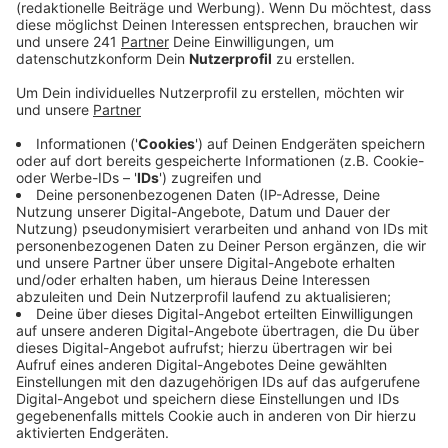
Veröffentlicht:
Freitag, 17.09.2021 08:48
Anzeige
Mitmachen dürfen alle Kinder ab dem lesefähigen
Alter. Wahllokale gibt es im Jugendzentrum K7 in Bad
Godesberg, im CVJM in Hardtberg und am Konrad-
Adenauer-Gymnasium. Dort kann man wie bei der
normalen Wahl bis 18 Uhr seine Stimme abgeben. Von
14 bis 18 Uhr gibt es außerdem ein Wahllokal auf dem
Friedensplatz.
Anzeige
Diese Einrichtungen bieten heute Wahllokale an:
⦁ das städtische Jugendzentrum K7 in Godesberg,