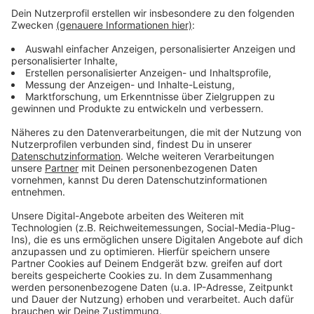
Mallwitzstraße 9-11. Öffnungszeiten: 12 bis 18 Uhr
⦁ das CVJM in Hardtberg, Schieffelingsweg 27
⦁ das Konrad-Adenauer-Gymnasium, Max-Planck-
Straße 24
⦁ von 14 bis 18 Uhr gibt es ein Wahllokal auf dem
Friedensplatz.
Anzeige
Anzeige