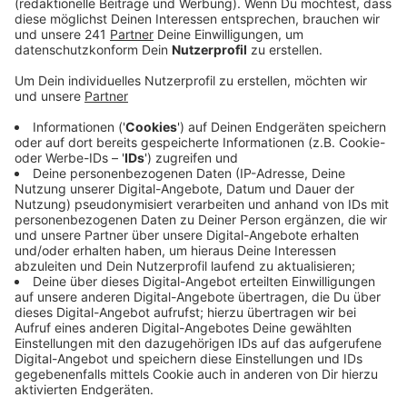
Anzeige
Es geht bei dem sogenannten "Stärkungspakt
NRW" auch um Einwohnerinnen und Einwohner des
Kreises, die zum Beispiel wegen der hohen
Lebenshaltungskosten finanziell ins Schlingern
geraten sind. Fast 680.000 Euro von dem Geld davon
gehen an die Kreisverwaltung in Siegburg: und die will
es gerne weitergeben, an die, die es brauchen. Sie
müssten sich nur melden, sagt Barbara König,
Kreisgeschäftsführerin der AWO Bonn/Rhein-Sieg:
Viele Menschen schämen sich, Hilfen vom Staat
anzunehmen. Das ist völlig unberechtigt, weil der
Sozialstaat dafür da ist, Menschen zu helfen. Es
ist ein berechtigtes Anliegen, was wir als
Verbände für den Staat hier tun, dass die