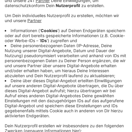
Nachmittag um kurz nach Zwei ist wohl ein 19-
Jähriger auf der Stockenstraße von mehreren
Unbekannten mit einem Messer bedroht worden.
Veröffentlicht:
Donnerstag, 24.06.2021 10:16
Anzeige
Sie sollen ihn gezwungen haben, seine Weste
herauszugeben, was er wohl auch tat. Dann liefen die
Tatverdächtigen wohl über die Hofgartenwiese in
Richtung Hauptbahnhof davon. Einer von ihnen soll
etwa 1,80 bis 1,85 groß sein, schlank und
schwarzhaarig, er trug wohl eine Brille, eine blaue
Weste, darunter ein braunes Oberteil. Ein anderer hatte
wohl blonde, kurze Haare, er trug ein schwarzes T-Shirt
und hatte eine Kette um. Wer etwas beobachtet hat,
meldet sich bitte bei der Bonner Polizei.
CM