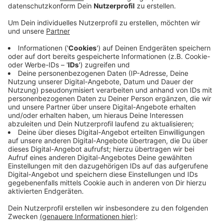
Anzeige
In dieser Woche hatte die Polizei Fotos der
Tatverdächtigen veröffentlicht, auch RBRS hatte
darüber berichtet. Es handelt sich um einen 20-
Jährigen und um einen 21-Jährigen, beide sind bereits
polizeibekannt und sitzen in Untersuchungshaft. Nach
einem weiteren Komplizen wird aktuell noch
gefahndet, auf dem Foto unten steht er links.
Hinweise bitte an die Polizei Euskirchen.
DoS
Anzeige
Anzeige