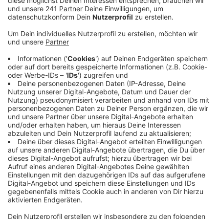
Anzeige
Mit insgesamt 40 empfohlenen Fachbereichen gehört
die Bonner Uniklinik damit weiter zur Spitzengruppe
der Krankenhäuser in ganz Deutschland.
Besonders stark bewertet wurden unter anderem
spezialisierte Bereiche wie die Hämatologie und
Onkologie. Aber auch die Augenheilkunde, Kardiologie
oder die Chirurgie werden in dem aktuellen Ranking als
Top-Adressen geführt. Man verbinde in Bonn die
exzellente Patientenversorgung mit innovativer
Forschung. So könnten neue wissenschaftliche
Erkenntnisse schneller in die Praxis übertragen
werden, den Patienten also direkt nützen, heißt es
vom UKB. Für die Klinikliste 2026 wurden Daten von
mehr als 1.800 Krankenhäusern ausgewertet.Es ging
dabei um Fallzahlen, Hygienemaßnahmen oder um