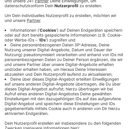
inklusive der in Bonn - könnte ein Ende finden: In
der Nacht haben sich verdi und die Arbeitgeber
geeinigt, das teilte die Gewerkschaft heute mit.
Veröffentlicht:
Dienstag, 19.07.2022 16:34
Anzeige
Die Verdi-Tarifkommission will heute Nachmittag über
die Annahme des neuen Tarifvertrag Entlastung
entscheiden - heute Abend will die Gewerkschaft über
ihre Entscheidung informieren. Seit elf Wochen wird an
den Unikliniken für bessere Arbeitsbedingungen
gestreikt. In Bonn war der Streik auch Thema beim
Arbeitsgericht: Die Uniklinik hatte gegen den Streik
geklagt. Im August wird weiter verhandelt. Das
Landesarbeitsgericht hatte den Streik zuletzt für
zulässig erklärt.