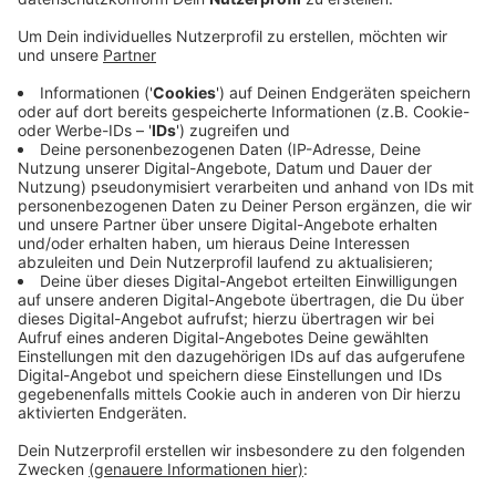
Veröffentlicht:
Donnerstag, 22.08.2019 14:49
Anzeige
Viel öfter wird Bonn als ehemalige Hauptstadt
genannt, auch ehemalige Politiker wie Konrad
Adenauer oder Helmut Kohl werden mit Bonn in
Verbindung gebracht. Dazu kommt die Lage der Stadt
am Rhein. Die Sozialliberalen fordern jetzt eine
Neuausrichtung beim Stadtmarketing. Auch die
Kulturförderung müsse überdacht werden.
DG
Anzeige