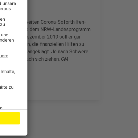
 dem bundesweiten Corona-Soforthilfen-
ge und auch aus dem NRW-Landesprogramm
htag am 31.Dezember 2019 soll er gar
htigt hätten, die finanziellen Hilfen zu
ionsbetruges angeklagt. Je nach Schwere
 Jahre Haft nach sich ziehen.
CM