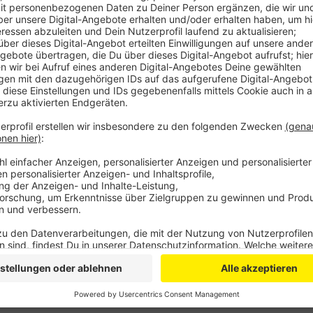
Anzeige
Im April vergangenen Jahres soll der Mann Geld aus
Programm für Kleinstunternehmen und Selbständi
beantragt haben. Das Problem: Zum relevanten Stic
keine Dienstleistungen angeboten haben, die ihn berec
bekommen. Der 52-Jährige ist jetzt wegen Subvent
seiner Tat kann das eine Geldstrafe oder bis zu fünf
Anzeige