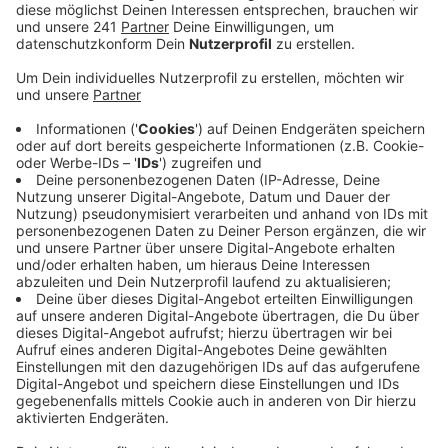
Anzeige
Kontrolle über das Auto verloren - wegen
Sekundenschlaf?
Anzeige
In Much hat es am Samstagmorgen einen schweren
Autounfall gegeben. Die 45-jährige Fahrerin eines
Autos wurde dabei schwer verletzt. Laut Kreis-Polizei
war die Frau aus Gummersbach auf der B56 von Much
in Richtung Drabenderhöhe unterwegs. Aus bisher noch
ungeklärter Ursache verlor sie dann kurz hinter
Wellerscheid in einer Kurve die Kontrolle über ihr Auto
und krachte gegen einen Baum. Die Frau wurde schwer