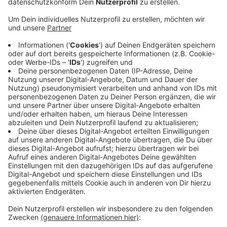
Anfrage.
Veröffentlicht:
Montag, 13.06.2022 14:34
Anzeige
Morgen wird das Arbeitsgericht über die Verfügung
entscheiden. Die streikenden Pflegekräfte wollen sich
gegen die einstweilige Verfügung wehren und treffen
sich morgen in Bonn zu einer Demo unter dem Motto:
"Tarifvertrag Entlastung, Einstweilige Verfügung
gegen Unterlassung des Streiks". Erst Freitag hatten
die Unikliniken einen Vorschlag im Tarifstreit für
Entlastung vorgelegt.
Anzeige