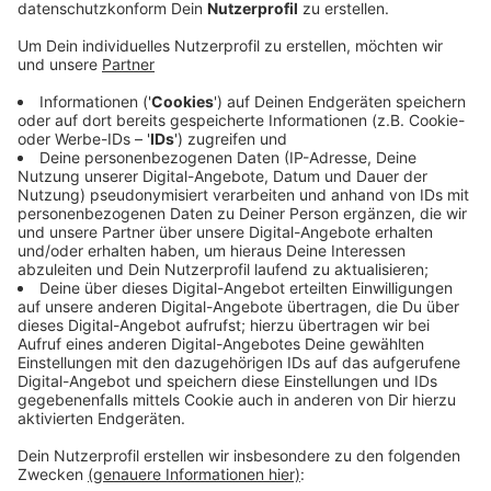
Anzeige
Die Pflegerinnen und Pfleger bekommen dann eine VR-
Brille aufgesetzt, müssen Controller in die Hand
nehmen und tauchen damit in ein virtuelles
Patientenzimmer ein. Rein digital müssen sie sich dann
um kleine und große Patienten kümmern, mit ihnen
kommunizieren und Entscheidungen treffen. Die
virtuelle Realität hätte viele Vorteile, heißt es von der
Telekom. Viele Szenarien könne man so ganz einfach
trainieren, sowohl in der Ausbildung als auch noch
später im Job.
Anzeige