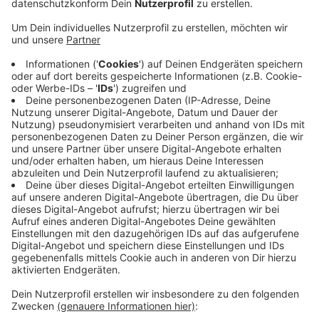
Anzeige
Es geht darum, dass Medizinstudierende möglichst
praxisnah lernen können, in digitalen Simulationen, mit
Virtual Reality und Künstlicher Intelligenz. Zum
Beispiel in einem Projekt, in dem Studierende Augen-
Operationen digital trainieren können, angeleitet von
einer KI. In einem anderen Projekt geht es um
Strahlenschutz, außerdem um die Untersuchung von
Pupillenreaktionen und Augenbewegungen. Denn da
kann eine richtige Diagnose Leben retten - wenn von
den angehenden Ärztinnen und Ärzten anhand der
Augen der Patienten schnell Schlaganfälle oder
Hirnblutungen erkannt werden.
Anzeige