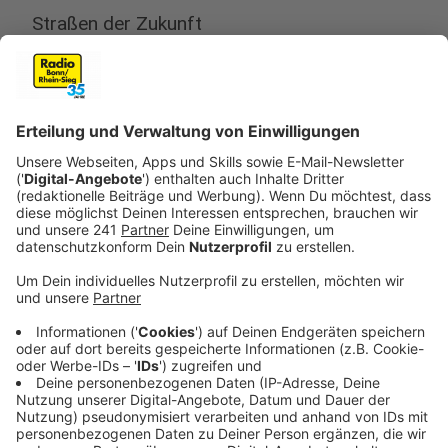
Straßen der Zukunft
Anzeige
An diesem Thema forscht Ulf Zander, Ingenieur bei der
Bundesanstalt für Straßenwesen
. Dort hat man die
Folgen des Klimawandels auf unsere Infrastrukturen -
wie Straßen, Schienen und Wasserwege - im Blick und
sucht nach Lösungen.
Eine Möglichkeit Asphalt Hitzebeständiger zu machen:
Die Rezeptur verändern, sagt der Experte. Außerdem
kann man helleren Straßenasphalt verbauen, wie es
jetzt schon in einigen Städten der Fall ist, um die
Temperatur zu senken. Dieser sei aber nicht ganz so
widerstandsfähig und verschmutze sehr schnell. Eine
weitere Möglichkeit: die temperierte Straße.