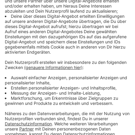
"Das funktioniert wie eine Fußbodenheizung. So
kann man sowohl Blitzeis verhindern an Stellen,
wo der Winterdienst nur schwer hinkommt. Bei
großer Hitze kann man so die Wärme aus der
Fahrbahn ableiten und weiterverwenden."
Für den Ingenieur wird die Straße 2050 immer mehr
Zusatzfunktionen bekommen. Es wird geforscht an
Fahrbahnen, auf denen Elektrofahrzeuge während der
Fahrt automatisch aufgeladen werden, ohne dass die
Batterie des Fahrzeugs belastet wird. Erste Versuche
zeigten, dass dies sogar sehr effektiv geht, sagt
Zander. Und auch Photovoltaik an Straßen sei jetzt
schon ein großes Thema.
Anzeige