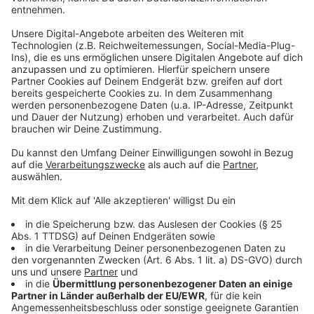
Wir benötigen Ihre
Zustimmung, um den YouTube
Video-Service zu laden!
Wir verwenden einen Service eines
Drittanbieters, um Videoinhalte
einzubetten. Dieser Service kann
Daten zu Ihren Aktivitäten
sammeln. Bitte lesen Sie die
Details durch und stimmen Sie der
Nutzung des Service zu, um dieses
Video anzusehen.
Mehr Informationen
Leben mit dem Klimawandel: Der Straßenbauarbeiter
Akzeptieren
Anzeige
powered by
Usercentrics Consent
Management Platform
Der Beruf des Bauarbeiters im Jahr 2050