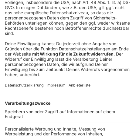
Anzeige
Thilo hält solche Zukunftsvisionen durchaus für
realistisch.
"Wer weiß wie viele Bauarbeiter 2050 wirklich
noch auf der Straße arbeiten. Vieles wird
sicherlich automatisiert - vielleicht sind wir dann
eher für die Überwachung der Maschine
zuständig."
Hoffentlich dann in einem Büro, in dem es nicht 40
Grad heiß ist.
Anzeige