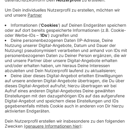
Veröffentlicht:
Mittwoch, 21.08.2024 08:58
Anzeige
Das war in Lohmar, Neunkirchen-Seelscheid und in
Ruppicheroth. Dabei war der mutmaßliche Betrüger
mal mit einem weißen Ford Ka, mml mit einem grauen
Ford Focus und auch mit einem weißen Mercedes
Sprinter unterwegs. Die Autos hatte jeweils
Kennzeichen, die vorher woanders geklaut worden
waren. Es gibt Bilder des Verdächtigen aus einer
Überwachungskamera. Mit
ihnen
wird jetzt nach dem
Mann gefahndet.
Anzeige