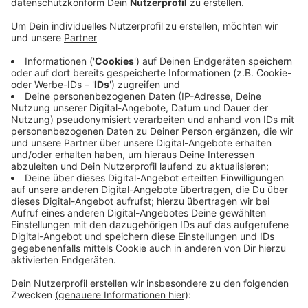
Veröffentlicht:
Montag, 25.11.2019 15:11
Anzeige
Zur Vorbereitung werden die aktuellen Container
etwas versetzt - sie können aber die gesamte Bauzeit
genutzt werden. Die Arbeiten sollen zum
Jahreswechsel abgeschlossen sein. In den folgenden
Jahren sollen je zwei Standorte pro Jahre unter die
Erde verlegt werden. Der Vorteil der unterirdischen
Container ist, dass die mehr Platz haben und deshalb
seltener geleert werden müssen. Außerdem rutschen
die Flaschen durch einen Schacht in den Container -
das macht viel weniger Lärm als vorher.
CM
Anzeige