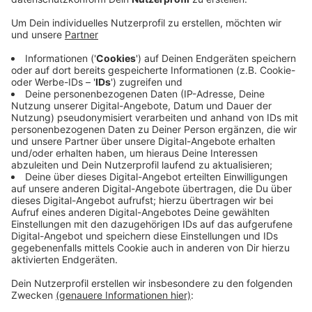
Veröffentlicht:
Montag, 22.07.2024 05:43
Anzeige
Der soll seine Unterschrift und den Fahrschulstempel
auf Bestätigungen für Weiterbildungen plaziert haben,
an denen der 46-Jährige aber wohl gar nicht
teilgenommen hatte. Diese Dokumente hatte er aber
wohl beim Straßenverkehrsamt des Rhein-Sieg-
Kreises eingereicht, um die Erlaubnis für den Job als
Berufskraftfahrer zu bekommen. Daher sind die beiden
Männer wegen gemeinschaftlicher Falschbeurkundung
angeklagt.
Anzeige