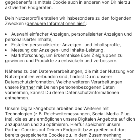
Perspektive könnten vermieden werden, heißt es.
Außerdem könnten die Spiele unserer Region einen
nachhaltigen Entwicklungsschub geben, glaubt der
Verein. Es gehe da auch um die Mobilität, die
Stadtentwicklung und die Digitalisierung.
Drei der 17 Austragungsorte wären im Bereich
Köln/Bonn - nämlich Köln als Leading City, Leverkusen
und Pulheim. Und damit hätte die Region eine zentrale
Rolle bei den Spielen. Auch Rhein-Sieg-Landrat
Schuster sieht in Olympischen und Paralympischen
Spielen eine einmalige Chance.
Die Region Köln/Bonn e.V. ist ein Zusammenschluss
aus Städten und Kreisen; Bonn und der Rhein-Sieg-
Kreis sind dabei, außerdem auch die IHK, der DGB oder
die Sparkasse Köln/Bonn.
Anzeige