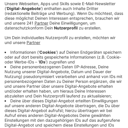
zukunftsorientierte Spiele ausgetragen werden.
Das Rheinland und das Ruhrgebiet hätten heute
schon moderne, leistungsfähige und etablierte
Sportstätten.
Veröffentlicht:
Samstag, 07.03.2026 12:37
Anzeige
Region Köln/Bonn e.V. ist für eine Olympia-
Bewerbung
Anzeige
Deshalb sollten für die Wettbewerbe zu 100 Prozent
schon bestehende oder temporäre Sportstätten
genutzt werden. Teure Neubauten ohne dauerhafte