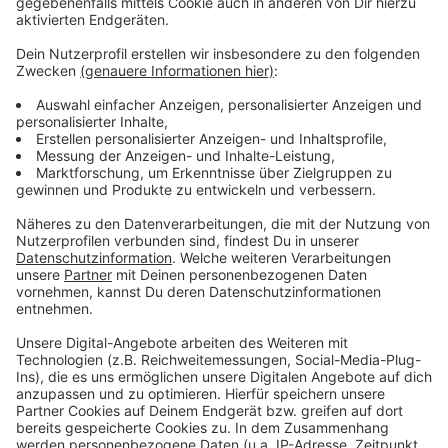
Am Köln/Bonner Flughafen geht gerade nichts - der
Flugbetrieb ist eingestellt, wegen einer Störaktion der
Letzten Generation. Unbekannte haben sich Zugang
zum Flughafengelände verschafft, bestätigte uns eine
Airport-Sprecherin. Es läuft ein Polizeieinsatz. Wegen
der Aktion der Klimaaktivisten ist der Flugbetrieb bis
auf Weiteres eingestellt. Zwei Aktivisten in
orangefarbenen Warnwesten fordern mehr
Klimaschutz und einen spürbaren Wandel. Sie tragen
Banner mit der Aufschrift "Oil kills". Die Start- und
Landebahnen haben sie wohl nicht betreten. Außer
Köln-Bonn haben Aktivisten laut dpa noch weitere
Flughäfen betreten - ebenfalls betroffen sind die
Flughäfen Berlin-Brandenburg, Stuttgart und
Nürnberg.
Anzeige