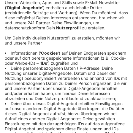
Veröffentlicht:
Donnerstag, 15.08.2024 07:31
Anzeige
Die Polizei ist allerdings weiter vor Ort, nachdem zwei
Klimaaktivisten am Morgen das Flughafengelände
betreten hatten. Es kann weiterhin zu Verzögerungen
im Flugbetrieb kommen. (Stand: 08:55 Uhr.)
Anzeige
Die ursprüngliche Meldung
Anzeige