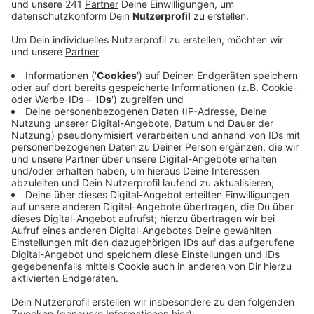
Asbestentsorgung, Statiknachbesserungen und
höhere Kosten beim Lärm- und
Erschütterungsschutz.
Veröffentlicht:
Dienstag, 14.01.2020 15:38
Anzeige
Demnach bekommt die Stadt nicht wie vereinbart 23,5
Millionen Euro für das Grundstück, sondern höchstens
13,5 Millionen Euro. Die Stadt Bonn hat bestätigt, dass
gerade eine Prüfung der Forderungen des Investors
läuft. Laut RBRS-Informationen soll die Prüfung im
Februar abgeschlossen werden. Der Stadt droht aber
noch ein weiterer Verlust: für die Straßen und Wege
um das Gelände, werden nochmal mindestens 3,5
Millionen vom Kaufpreis abgezogen.