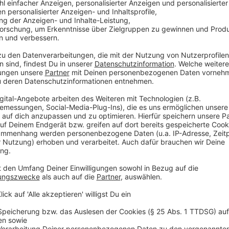
Eine simple Preisvergleichsuche ist bei diesem Thema
Verbraucherschutzzentrale gibt uns wichtige Hinweise
oben genannten Vergleichsportalen eine Suchanfrage
Bonus nicht einrechnen lassen. So können die J
Nicht nur Tarife anzeigen, zu denen man direkt 
schränkt die Auswahl unnötig ein.
Deaktivierung der Voreinstellung "hohe Kunden
Kundenempfehlungen kann man nur für solche Tar
Provisionen erhält. Auch das schränkt die Auswah
Jeweils nur einen Tarif pro Anbieter anzeigen la
Anzeige
Schritt drei: Vertragslaufzeit und Preisgara
Anzeige