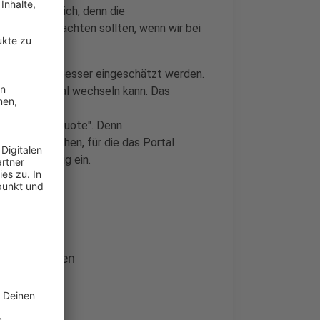
 nicht hilfreich, denn die
, die wir beachten sollten, wenn wir bei
 starten:
ahreskosten besser eingeschätzt werden.
über das Portal wechseln kann. Das
empfehlungsquote". Denn
ife ussprechen, für die das Portal
l also unnötig ein.
ssen.
ntie beachten