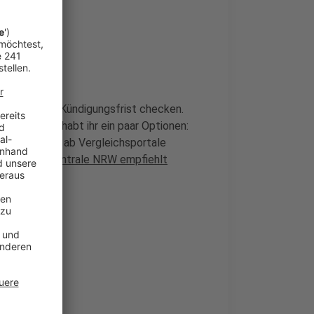
erbrauch und Kündigungsfrist checken.
! Ansonsten habt ihr ein paar Optionen:
fragen. Oder ab Vergleichsportale
Verbaucherzentrale NRW empfiehlt