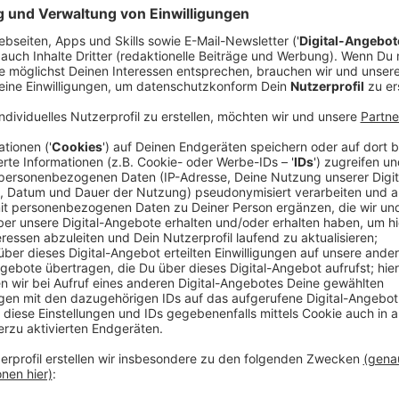
Schritt eins: Vorbereitung
Anzeige
Wichtig zu Beginn: Die letzte Rechnung mit Jahresv
Läuft euer Vertrag noch lange, ist hier schon Schluss
Entweder - bei eurem Anbieter nach anderen Tarifen 
bemühen, einen günstigen Stromtarif zu finden.
Die 
Verivox oder Check24
.
Anzeige
Schritt zwei: Strompreise vergleichen
Anzeige