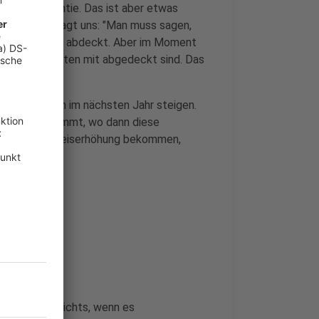
ne Preisgarantie. Das ist aber etwas
herzentrale sagt uns: "Man muss sagen,
enkomponenten abdeckt. Aber im Moment
schaffungskosten mit abgedeckt sind. Das
elte könnten im nächsten Jahr steigen.
einen Preis nimmt, wo dann diese
n auch eine Preiserhöhung bekommen,
allraf.
mieren
l das bringt nichts, wenn es