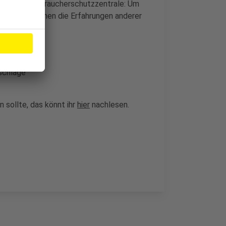
sagt die Verbraucherschutzzentrale: Um
elangen, können die Erfahrungen anderer
eise sein:
schläge
sollte, das könnt ihr
hier
nachlesen.