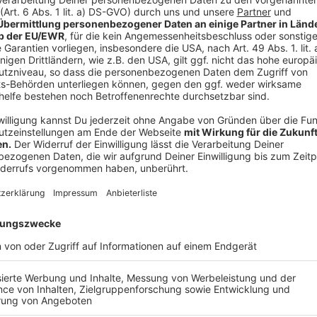
Die VBZ empfiehlt eine Laufzeiten einem Jahr und ei
kompliziert. Christina Wallraf von der NRW-Verbrauc
dass
die Preisgarantie auch nicht immer alle Kost
sollte man eigentlich darauf achten, dass diese Be
ist aber auch bei wirklich jeder Preisgarantie so."
Dann wären da noch die Netzentgelte. "Die Netzentg
Also sollte man schauen, dass man vielleicht schon 
Netzentgelte abgesichert sind, weil sonst kann ma
obwohl man quasi eine Preisgarantie hat", empfiehlt W
Anzeige
Schritt vier: Über den Energieanbieter infor
Anzeige
Die Konditionen können noch so günstig sein, doch al