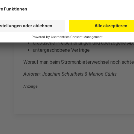
Komplikationen mit dem neuen Anbieter gibt. Daher 
an einen möglichst kundenfreundlichen Anbieter zu g
Kunden genutzt werden. Probleme können beispielsw
nicht erstellte Jahres- oder Schlussrechnungen
die Nichtauszahlung von Boni oder Guthaben
drastische Preiserhöhungen und überzogene Ab
untergeschobene Verträge
Worauf man beim Stromanbieterwechsel noch achten 
Autoren: Joachim Schultheis & Marion Cürlis
Anzeige