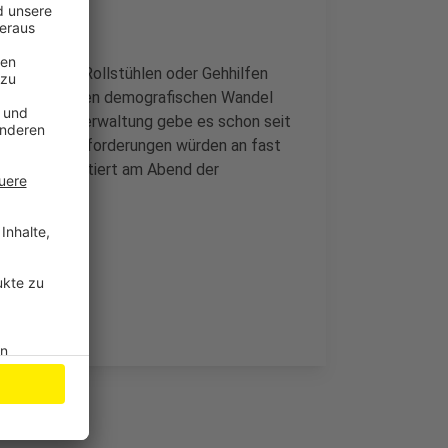
nschen mit Rollstühlen oder Gehhilfen
eren. Durch den demografischen Wandel
fen. Laut Verwaltung gebe es schon seit
ie Mindestanforderungen würden an fast
raktion diskutiert am Abend der