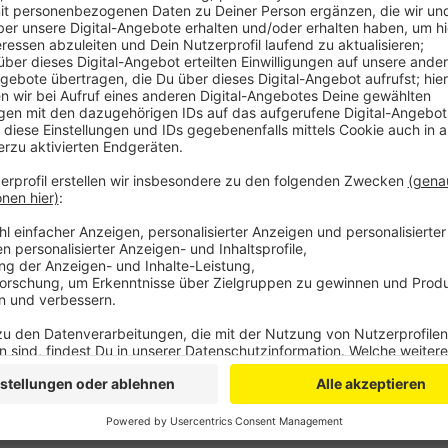
Anzeige
Dabei müsse berücksichtigt werden, dass gerade Me
deutlich länger bräuchten, um eine Ampel zu überqu
wären in Zukunft immer mehr Menschen davon betrof
Jahrzehnten eine fußgängerfreundliche Schaltung, d
allen Ampeln übertroffen. Über den Antrag der Ratsf
Verkehrsausschuss.
DoS
Anzeige