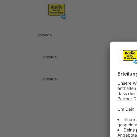
Anzeige
Anzeige
Anzeige