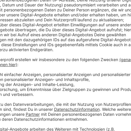
Was in der Statistik besonders auffällt: Die Zahl de
deutlich nach oben gegangen.
Das liegt auch daran, dass viele Menschen die Scoot
unterschätzen, sagt René Distelrath von der Bonner P
Man kann mit wenig Kraftaufwand relativ hoh
oftmals ist man auch kognitiv nicht in der La
Verkehr einzuschätzen und sich anzupassen, 
Verkehrsunfällen mit Pedelecs und E-Scoot
Straßengegebenheiten in der Innenstadt, wie
die führen dazu, dass Fahrrad-, E-Scooter ode
kommen
.
Unterm Strich ist die Zahl der Verkehrsunfälle im Rhe
dafür aber etwas angestiegen.
Einzig bei den Unfalltoten gab es im vergangene Jahr