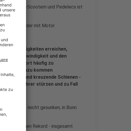
r Unfälle mit E-Scootern und Pedelecs ist
er und Fahrräder mit Motor
olizei:
e Geschwindigkeiten erreichen,
ge, die Geschwindigkeit und den
sodass es dort häufig zu
ern kommt. Dazu kommen
 Bordsteine und kreuzende Schienen -
r Pedelecfahrer stürzen und zu Fall
in-Sieg-Kreis leicht gesunken, in Bonn
 einen traurigen Rekord - insgesamt