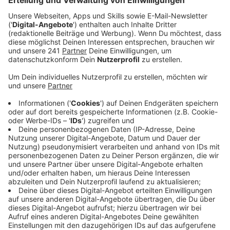
Veröffentlicht:
Samstag, 20.12.2025 10:55
Anzeige
Der Mann nahm dem Bus die Vorfahrt
Anzeige
Der Zweiradfahrer kam wohl aus einer
Grundstücksausfahrt und nahm dem Bus die Vorfahrt.
Der Busfahrer musste hart bremsen, dadurch stürzten
vier Passagiere und verletzten sich. Der Kradfahrer fiel
wohl ebenfalls um, auf die rechte Seite. Der Busfahrer
stieg aus, half dem Mann – doch als der Busfahrer zu
den Passagieren zurückging, nutzte der
Motorradfahrer die Chance und floh. Die Polizei sucht
nach Zeugen, die den Unfall beobachtet haben, oder