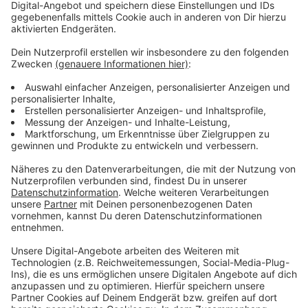
auch etwas zur dem Motorradfahrer sagen können.
Anzeige
Die genaue Beschreibung des Gesuchten
Anzeige
Der flüchtige Kradfahrer wird wie folgt beschrieben: Er
ist etwa 50 bis 55 Jahre alt, von schlanker Statur und
trug eine blaue Winterjacke sowie eine blaue Hose.
Unter einem bunten Motorradhelm trug er eine Brille.
Bei dem Fahrzeug soll es sich um ein silber-graues
Krad gehandelt haben, das einen insgesamt
abgenutzten Eindruck machte. Die Polizei bittet
Zeuginnen und Zeugen, die Angaben zum
Unfallhergang, zum flüchtigen Kradfahrer oder zu
dessen Fahrzeug machen können, sich unter der