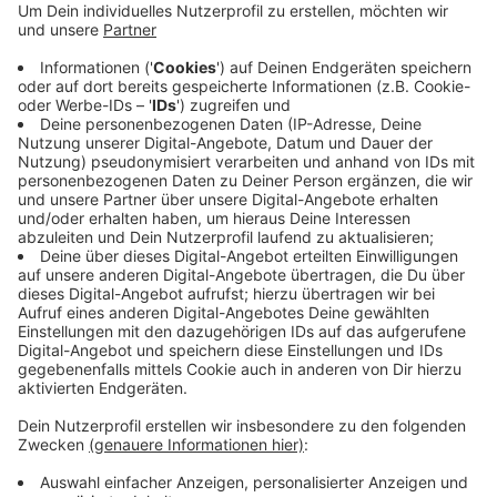
Anzeige
Laut der Stadt Lohmar ist das nicht nur ärgerlich:
Hundekot kann auch Salmonellen, Würmer oder andere
Krankheiten übertragen. Wer also den Unrat seines
Hundes sachgemäß entsorgt, schützt damit Mensch,
Tier und Umwelt, so das Ordnungsamt Lohmar.
Anzeige
Anzeige