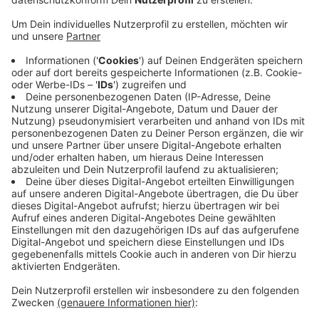
Rund 30 Aktivisten von "Extinction Rebellion" haben
eine Verkehrswende-Aktion geplant. Seit 12 Uhr wird
bei der Aktion das Koblenzer Tor immer wieder mal
blockiert, daher kann es zu Verkehrsbehinderungen
kommen. Parallel dazu gibt es eine Kundgebung auf
dem Münsterplatz mit ca. 50 Teilnehmern - dort wird
gegen den Klimawandel demonstriert. Und dann steht
noch die Kiddical Mass-Demo an. Laut Veranstalter
sind da rund 300 Kinder und Jugendliche mit dem
Fahrrad in der Bonner City unterwegs - sie fordern
einen kinder-freundlicheren Straßenverkehr, damit sie
auch allein, sicher mit dem Rad fahren können. Los
geht's um 15 Uhr am Hofgarten.
Anzeige