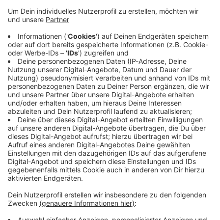
Anzeige
Bei Ingersau zwischen Neunkirchen Seelscheid und
Ruppichteroth fuhr ein LKW in eine Leitplanke, auch
auf der A560 passierte ein Unfall zwischen Niederpleis
und Sankt Augustin. In Königswinter-Ittenbach fuhr
sich ein Autofahrer im Schnee fest. Der Deutschen
Wetterdiensts warnt weiterhin vor Glätte, Frost und
Schnee, die Warnung geht noch bis 18 Uhr heute
Abend.
Anzeige