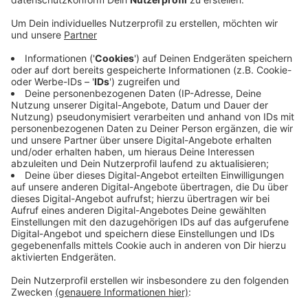
Vorstands ist.
Veröffentlicht:
Montag, 25.03.2019 10:57
Anzeige
Er gilt deshalb auch als aussichtsreichster Kandidat,
um den Job ganz zu übernehmen. Morgen soll es dazu
Beratungen geben. Voigt könnte zeitnah von den
anderen Mitgliedern des Banken-Vorstands zum neuen
Vorsitzenden bestimmt werden. Ansonsten müsste
die Stelle neu ausgeschrieben werden. Die Suche nach
einer passenden Person könnte dann einige Monate
dauern.
CM
Anzeige