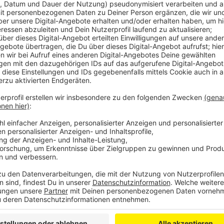
Wir benötigen Ihre Z
den YouTube Video
laden!
Wir verwenden einen S
Drittanbieters, um V
einzubetten. Dieser Servi
Ihren Aktivitäten sammeln.
die Details durch und s
Nutzung des Service zu, 
anzusehen
Mehr Informati
Lecker Frikadellschen
Akzeptieren
Anzeige
powered by
Usercentrics Co