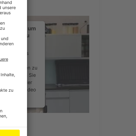
ustimmung, um
-Service zu
ervice eines
ideoinhalte
ce kann Daten zu
 Bitte lesen Sie
timmen Sie der
um dieses Video
.
onen
nsent Management