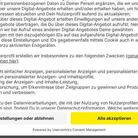
Man stehe in einem Spannungsfeld zwischen dem Sch
direkter Kontakte und der Verwantwortung für die Ku
weiterhin erreichbar, die Mitarbeiter kommen normal 
Termin gemacht werden. Die Selbstbedienungstermina
vergangenen Woche hatten unter anderem die beiden
mehrere kleinere Filialen zu schließen. Auch bei ande
Einschränkungen im Kundenverkehr.
DG
Anzeige