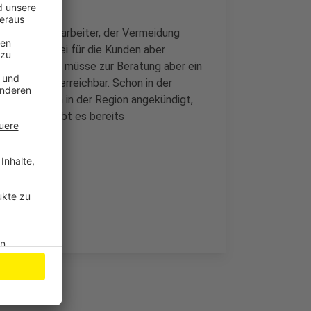
utz der Mitarbeiter, der Vermeidung
nden. Man sei für die Kunden aber
zur Arbeit. Es müsse zur Beratung aber ein
ls bleiben erreichbar. Schon in der
 Sparkassen in der Region angekündigt,
ren Banken gibt es bereits