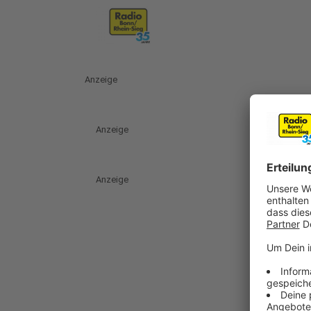
Anzeige
Anzeige
Anzeige