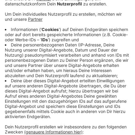
verbunden mit zwei verpflichtenden Selbsttests
pro Woche.
Veröffentlicht:
Sonntag, 11.04.2021 11:43
Anzeige
Für Eltern von Schülern der Klassen 1-6, die ihr Kind zu
Hause nicht angemessen betreuen können, gibt es in
Bonn zudem schon ab morgen ein Betreuungsangebot
in den Schulen - nutzen können es betroffene Eltern
jedoch nur nach einem vorherigen Antrag.
Währenddessen sinkt der 7-Tage-Inzidenzwert in Bonn
auf jetzt 118,3; im Rhein-Sieg-Kreis ist er gestiegen -
auf 87,7.
MF
Anzeige