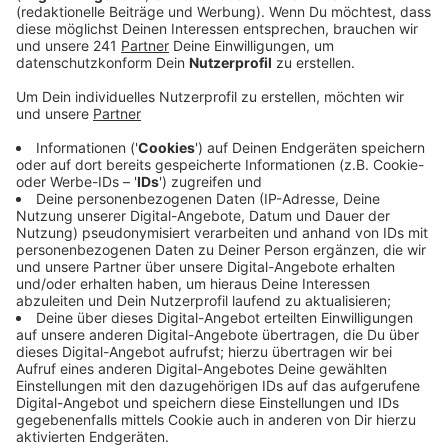
Deutschlandticket für die Verkehrsunternehmen
im RBRS-Land nicht, sagte uns der
Verkehrsverbund Rhein-Sieg VRS.
Veröffentlicht:
Mittwoch, 10.07.2024 07:38
Anzeige
Die Verkehrsbetriebe würden durch das Ticket
weniger einnehmen, als sie tatsächlich an
Gegenleistung auf der Straße und Schiene anbieten
würden, sagte Holger Klein vom VRS auf Nachfrage
von Radio Bonn/Rhein-Sieg.
"Das Deutschlandticket mit 49 Euro ist aktuell
nicht auskömmlich. Wenn jetzt der Bund seiner