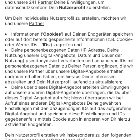
nannten Bus oder Bahn demnach als ihr
Hauptverkehrsmittel.
Veröffentlicht:
Dienstag, 05.04.2022 05:51
Anzeige
Hauptkritikpunkt war die Dauer der Fahrten mit dem
ÖPNV, fast die Hälfte der Befragten nannte die Zeit
als Grund dafür, nicht häufiger Bus und Bahn zu fahren.
Allerdings hat auch die Pandemie das Verhalten vieler
Menschen verändert. Vor Corona hatten laut VRS noch
mehr Menschen angegeben, den ÖPNV genutzt zu
haben, aber zum Beispiel wegen der Möglichkeit des
Homeoffices seien viele eben nicht mehr in Bus und
Bahn gestiegen. Auch nach Corona würde das
Homeoffice weiterhin eine deutlich größere Rolle
spielen als vor der Pandemie, und damit die Mobilität