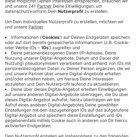
schonmal gebaggert wird, muss das auch
ausgenutzt werden.
Veröffentlicht:
Mittwoch, 08.01.2025 18:18
Anzeige
Wachtberg-Holzem wird einmal komplett auf
links gedreht
Anzeige
Holzem bekommt jetzt einen neugemachten Kanal,
neue Wasserleitungen, Stromleitungen, Glasfaser,
einen Anschluss ans Gasnetz. Dazu bekommt Holzem
nun auch erstmalig Bürgersteige, außerdem wird der
Dorfplatz umgestaltet. Die Kapelle dort wird